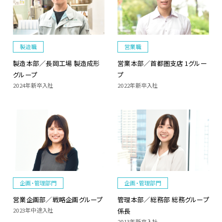
製造職
営業職
製造本部／長岡工場 製造成形
営業本部／首都圏支店 1グルー
グループ
プ
2024年新卒入社
2022年新卒入社
企画・管理部門
企画・管理部門
管理本部／総務部 総務グループ
営業企画部／戦略企画グループ
係長
2023年中途入社
2013年新卒入社